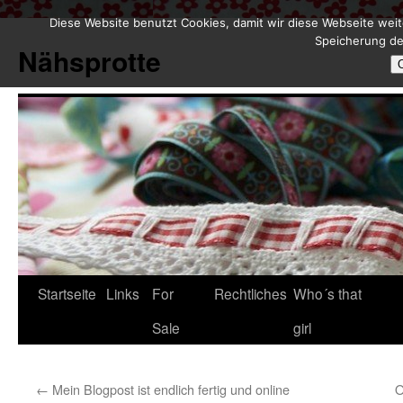
Diese Website benutzt Cookies, damit wir diese Webseite weit
Zum
Speicherung de
Inhalt
Nähsprotte
springen
Startseite
Links
For
Rechtliches
Who´s that
Sale
girl
←
Mein Blogpost ist endlich fertig und online
O