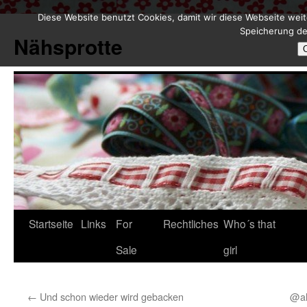
Diese Website benutzt Cookies, damit wir diese Webseite weit
Zum
Speicherung de
Inhalt
Nähsprotte
springen
Startseite
Links
For
Rechtliches
Who´s that
Sale
girl
←
Und schon wieder wird gebacken
@al