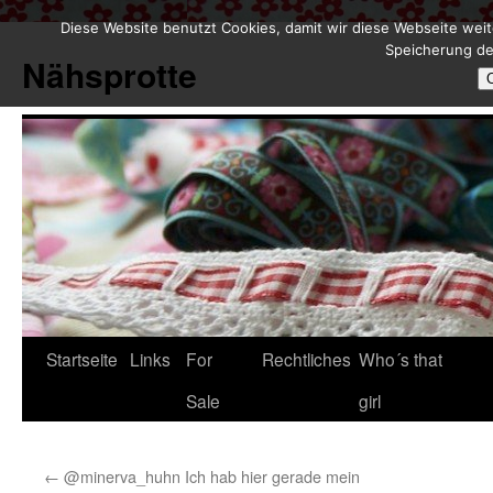
Diese Website benutzt Cookies, damit wir diese Webseite weit
Zum
Speicherung de
Inhalt
Nähsprotte
springen
Startseite
Links
For
Rechtliches
Who´s that
Sale
girl
←
@minerva_huhn Ich hab hier gerade mein