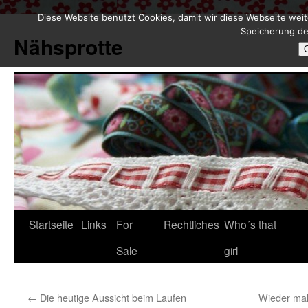
Diese Website benutzt Cookies, damit wir diese Webseite weit
Zum
Speicherung de
Inhalt
Nähsprotte
springen
Startseite
Links
For
Rechtliches
Who´s that
Sale
girl
←
Die heutige Aussicht beim Laufen
Wieder mal 