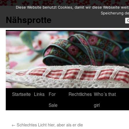
Diese Website benutzt Cookies, damit wir diese Webseite weit
Zum
Speicherung de
Inhalt
Nähsprotte
springen
Startseite
Links
For
Rechtliches
Who´s that
Sale
girl
←
Schlechtes Licht hier, aber als er die