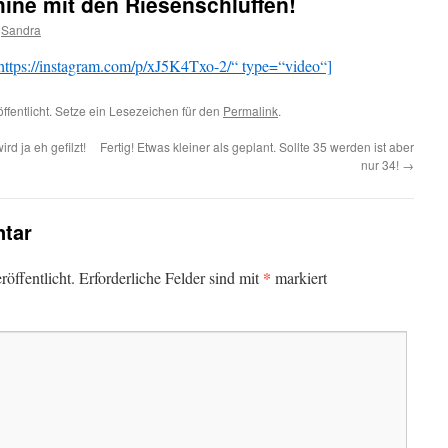
ine mit den Riesenschluffen!
Sandra
ttps://instagram.com/p/xJ5K4Txo-2/“ type=“video“]
ffentlicht. Setze ein Lesezeichen für den
Permalink
.
ird ja eh gefilzt!
Fertig! Etwas kleiner als geplant. Sollte 35 werden ist aber
nur 34!
→
tar
*
öffentlicht.
Erforderliche Felder sind mit
markiert