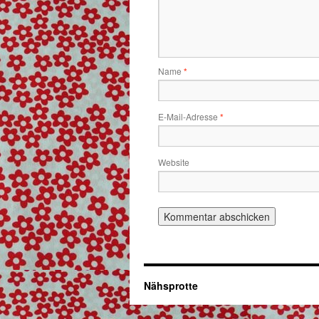
Name
*
E-Mail-Adresse
*
Website
Nähsprotte