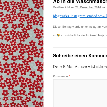
Ab in die Waschmasch
Veröffentlicht am
28. Dezember 2014
von
[dsgnwrks_instagram_embed src=“h
Dieser Beitrag wurde unter
Instagram
verö
←
Ich stricke links viel lockerer! Nuja, w
Schreibe einen Kommen
Deine E-Mail-Adresse wird nicht ver
Kommentar
*