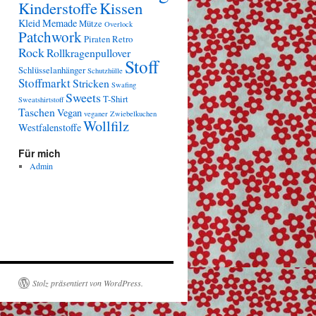
Kinderstoffe
Kissen
Kleid
Memade
Mütze
Overlock
Patchwork
Piraten
Retro
Rock
Rollkragenpullover
Stoff
Schlüsselanhänger
Schutzhülle
Stoffmarkt
Stricken
Swafing
Sweets
T-Shirt
Sweatshirtstoff
Taschen
Vegan
veganer Zwiebelkuchen
Wollfilz
Westfalenstoffe
Für mich
Admin
Stolz präsentiert von WordPress.