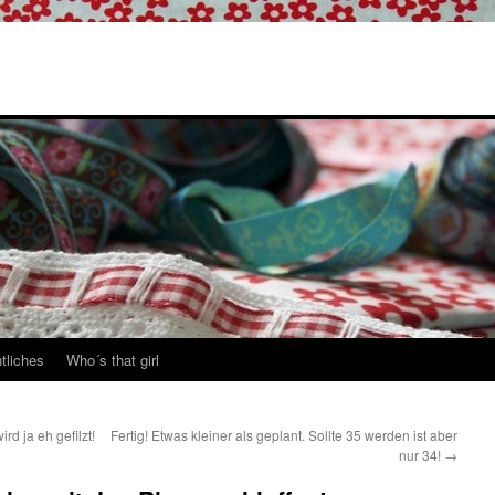
tliches
Who´s that girl
ird ja eh gefilzt!
Fertig! Etwas kleiner als geplant. Sollte 35 werden ist aber
nur 34!
→