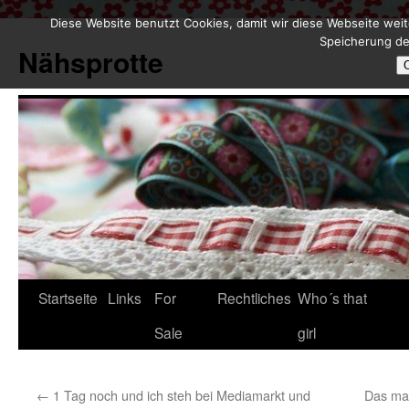
Diese Website benutzt Cookies, damit wir diese Webseite weit
Zum
Speicherung de
Inhalt
Nähsprotte
springen
Startseite
Links
For
Rechtliches
Who´s that
Sale
girl
←
1 Tag noch und ich steh bei Mediamarkt und
Das mac