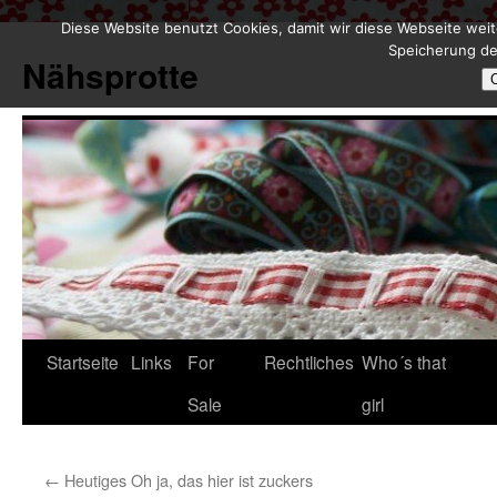
Diese Website benutzt Cookies, damit wir diese Webseite weit
Zum
Speicherung de
Inhalt
Nähsprotte
springen
Startseite
Links
For
Rechtliches
Who´s that
Sale
girl
←
Heutiges Oh ja, das hier ist zuckers