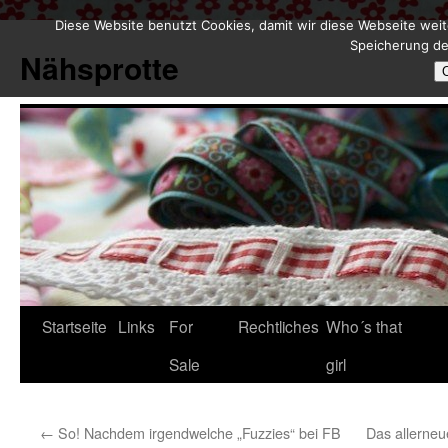
Diese Website benutzt Cookies, damit wir diese Webseite weit
Zum
Speicherung de
Inhalt
Nähsprotte
springen
Startseite
Links
For
Rechtliches
Who´s that
Sale
girl
←
So! Nachdem irgendwelche „Fuzzies“ bei FB
Das allerneu