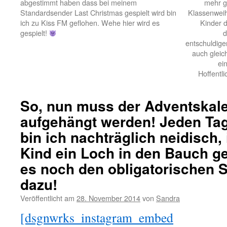
abgestimmt haben dass bei meinem
mehr g
Standardsender Last Christmas gespielt wird bin
Klassenweih
ich zu Kiss FM geflohen. Wehe hier wird es
Kinder 
gespielt!
d
entschuldigen
auch gleich
ei
Hoffentli
So, nun muss der Adventskal
aufgehängt werden! Jeden Tag
bin ich nachträglich neidisch, 
Kind ein Loch in den Bauch gef
es noch den obligatorischen 
dazu!
Veröffentlicht am
28. November 2014
von
Sandra
[dsgnwrks_instagram_embed