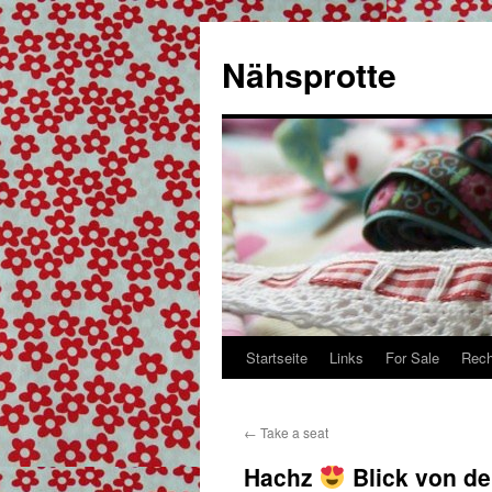
Zum
Inhalt
Nähsprotte
springen
Startseite
Links
For Sale
Rech
←
Take a seat
Hachz
Blick von de