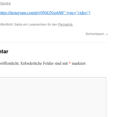
Sandra
ttps://instagram.com/p/v0NtGNxo6M/“ type=“video“]
ffentlicht. Setze ein Lesezeichen für den
Permalink
.
Schrevispam
→
tar
*
öffentlicht.
Erforderliche Felder sind mit
markiert