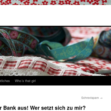
tliches
Who´s that girl
Schrevispam
→
r Bank aus! Wer setzt sich zu mir?