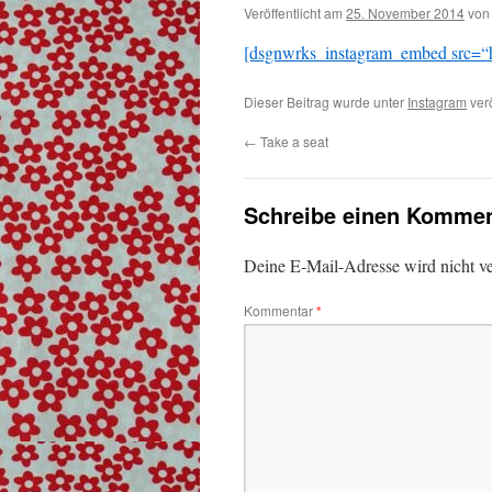
Veröffentlicht am
25. November 2014
von
[dsgnwrks_instagram_embed src=“h
Dieser Beitrag wurde unter
Instagram
verö
←
Take a seat
Schreibe einen Kommen
Deine E-Mail-Adresse wird nicht ver
Kommentar
*