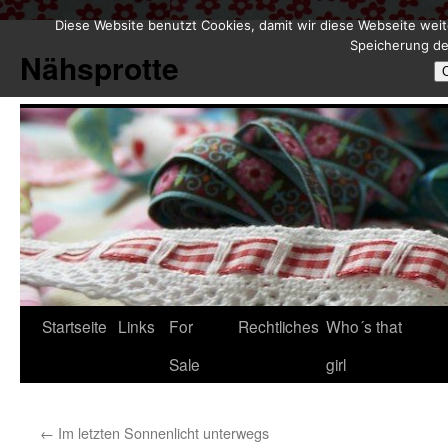
Diese Website benutzt Cookies, damit wir diese Webseite weit
Zum
Speicherung de
Inhalt
Nähsprotte
springen
Startseite
Links
For
Rechtliches
Who´s that
Sale
girl
←
Im letzten Sonnenlicht unterwegs