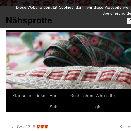
Diese Website benutzt Cookies, damit wir diese Webseite weit
Zum
Speicherung de
Inhalt
Nähsprotte
springen
Startseite
Links
For
Rechtliches
Who´s that
Sale
girl
←
So süß!!!!
Keine 