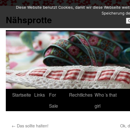
Diese Website benutzt Cookies, damit wir diese Webseite weit
Zum
Speicherung de
Inhalt
Nähsprotte
springen
Startseite
Links
For
Rechtliches
Who´s that
Sale
girl
←
Das sollte halten!
Ok, d