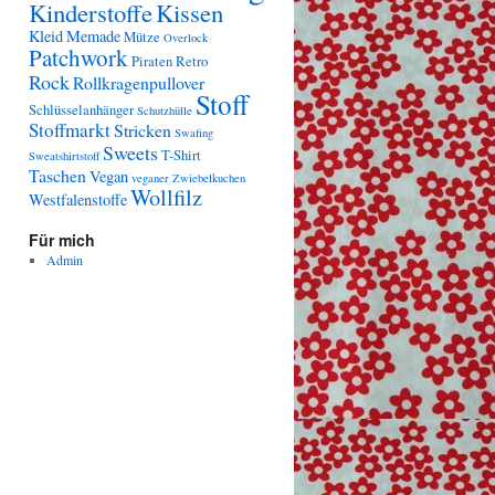
Kinderstoffe
Kissen
Kleid
Memade
Mütze
Overlock
Patchwork
Piraten
Retro
Rock
Rollkragenpullover
Stoff
Schlüsselanhänger
Schutzhülle
Stoffmarkt
Stricken
Swafing
Sweets
T-Shirt
Sweatshirtstoff
Taschen
Vegan
veganer Zwiebelkuchen
Wollfilz
Westfalenstoffe
Für mich
Admin