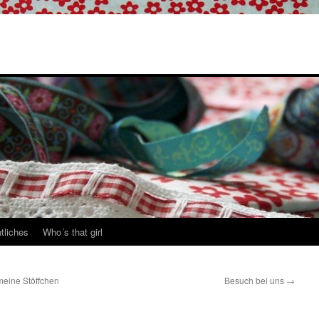
tliches
Who´s that girl
eine Stöffchen
Besuch bei uns
→