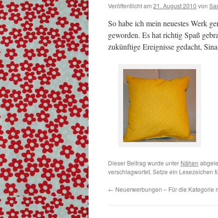
Veröffentlicht am
21. August 2010
von
Sa
So habe ich mein neuestes Werk gen
geworden. Es hat richtig Spaß geb
zukünftige Ereignisse gedacht, Sina
Dieser Beitrag wurde unter
Nähen
abgele
verschlagwortet. Setze ein Lesezeichen 
←
Neuerwerbungen – Für die Kategorie m