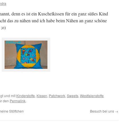
ndra
annt, denn es ist ein Kuschelkissen für ein ganz süßes Kind
racht das zu nähen und ich habe beim Nähen an ganz schöne
 ;o)
gt und mit
Kinderstoffe
,
Kissen
,
Patchwork
,
Sweets
,
Westfalenstoffe
für den
Permalink
.
eine Stöffchen
Besuch bei uns
→