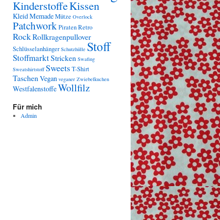
Kinderstoffe
Kissen
Kleid
Memade
Mütze
Overlock
Patchwork
Piraten
Retro
Rock
Rollkragenpullover
Stoff
Schlüsselanhänger
Schutzhülle
Stoffmarkt
Stricken
Swafing
Sweets
T-Shirt
Sweatshirtstoff
Taschen
Vegan
veganer Zwiebelkuchen
Wollfilz
Westfalenstoffe
Für mich
Admin