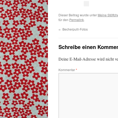
Dieser Beitrag wurde unter
Meine Stöffch
für den
Permalink
.
←
Becherpulli-Fotos
Schreibe einen Kommen
Deine E-Mail-Adresse wird nicht ver
Kommentar
*