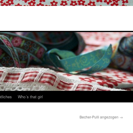
tliches
Who´s that girl
Becher-Pulli angezogen
→