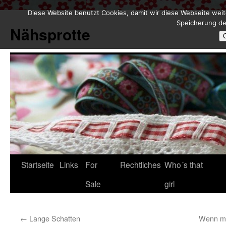
Diese Website benutzt Cookies, damit wir diese Webseite weit
Zum
Speicherung de
Inhalt
Nähsprotte
springen
Startseite
Links
For
Rechtliches
Who´s that
Sale
girl
←
Lange Schatten
Wenn ma