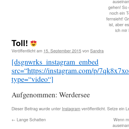
auseinand
gehen! So e
noch ein T
fernsieht! G
ist, aber 
ich mir
Toll!
Veröffentlicht am
15. September 2015
von
Sandra
[dsgnwrks_instagram_embed
src=“https://instagram.com/p/7qk8
type=“video“]
Aufgenommen: Werdersee
Dieser Beitrag wurde unter
Instagram
veröffentlicht. Setze ein 
←
Lange Schatten
Wenn ma
auseinand