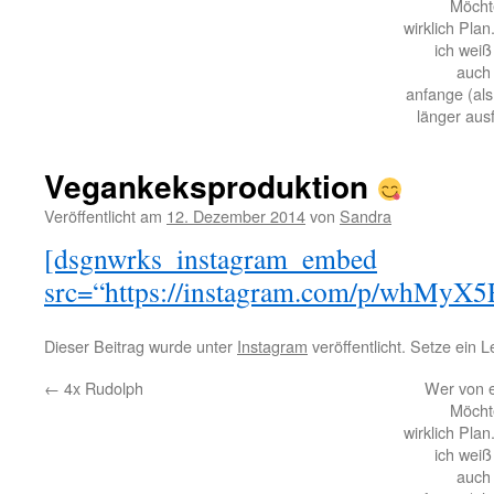
Möchte
wirklich Pla
ich weiß
auch 
anfange (als
länger ausf
Vegankeksproduktion
Veröffentlicht am
12. Dezember 2014
von
Sandra
[dsgnwrks_instagram_embed
src=“https://instagram.com/p/whMyX5R
Dieser Beitrag wurde unter
Instagram
veröffentlicht. Setze ein 
←
4x Rudolph
Wer von e
Möchte
wirklich Pla
ich weiß
auch 