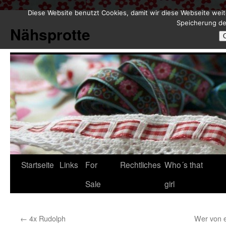
Diese Website benutzt Cookies, damit wir diese Webseite weit
Zum
Speicherung de
Inhalt
Nähsprotte
springen
Startseite
Links
For
Rechtliches
Who´s that
Sale
girl
←
4x Rudolph
Wer von e