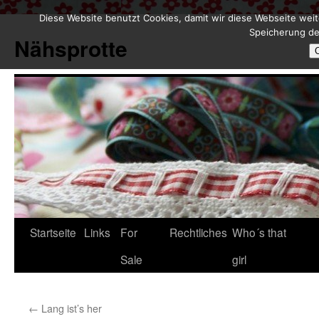
Diese Website benutzt Cookies, damit wir diese Webseite weit
Zum
Speicherung de
Inhalt
Nähsprotte
springen
Startseite
Links
For
Rechtliches
Who´s that
Sale
girl
←
Lang ist’s her